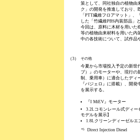
策として、同社独自の植物由
ク」の開発を推進しており、既
「PTT繊維フロアマット」、『
した「竹繊維PBS内装部品」
今回は、原料に木材を用いた樹
等の植物由来材料を用いた内
中の各技術について、試作品
（3）
その他
今夏から市場投入予定の新世代電
ブ）』のモーターや、現行の新
制、乗用車）に適合したディー
『パジェロ』に搭載）、開発
を展示する。
『I MiEV』モーター
3.2Lコモンレール式ディー
モデルを展示】
1.8Lクリーンディーゼル
*5
Direct Injection Diesel