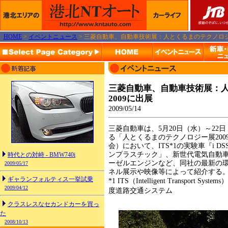
HOME
>
イベントニュース
> 三菱自動車、自動車技術展：人とくるまのテクノロジ
三菱自動車、自動車技術展：
2009に出展
2009/05/14
三菱自動車は、5月20日（水）～22
る「人とくるまのテクノロジー展20
会）において、ITS*1の実験車『i 
ンプラスチック」、新世代電気自動車『
時代との対峙 - BMW740i
ーゼルエンジンなど、同社の最新の
2009/05/17
ネル展示や映像等によって紹介する
ギャランフォルティス一挙試乗
*1 ITS（Intelligent Transpor
2009/04/12
度道路交通システム
クラスレスなセカンドカーを買っ
た
2008/10/13