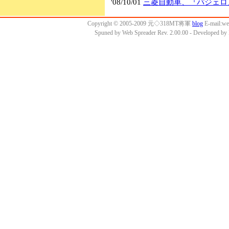
'08/10/01
三菱自動車、『パジェロ
Copyright © 2005-2009 元◇318MT将軍
blog
E-mail:w
Spuned by Web Spreader Rev. 2.00.00 - Developed