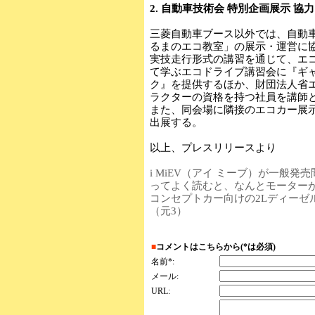
2. 自動車技術会 特別企画展示 協
三菱自動車ブース以外では、自動
るまのエコ教室」の展示・運営に
実技走行形式の講習を通じて、エ
て学ぶエコドライブ講習会に『ギャ
ク』を提供するほか、財団法人省
ラクターの資格を持つ社員を講師
また、同会場に隣接のエコカー展示コ
出展する。
以上、プレスリリースより
i MiEV（アイ ミーブ）が一般
ってよく読むと、なんとモーター
コンセプトカー向けの2Lディーゼ
（元3）