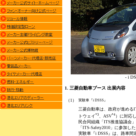
- i D
1. 三菱自動車ブース 出展内容
（1）
実験車『i DSSS』
三菱自動車は、政府が進めるIT
*3
*4
トウェイ
、ASV
）に対応
民合同組織「ITS推進協議会
「ITS-Safety2010」に参加し
実験車『i DSSS』は、路車