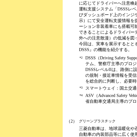
に応じてドライバーへ注意喚
運転支援システム「DSSSレ
びダッシュボード上のインジ
示）にて安全運転支援情報を
ーション非装着車にも搭載可
できることによるドライバー
外への注意散漫）の低減を図
今回は、実車を展示するとと
DSSS』の機能を紹介する。
DSSS（Driving Safety 
*2
テム、警察庁主導のプロジ
DSSSレベルIIは、路側
の規制・接近車情報を受信
を総合的に判断し、必要時
*3
スマートウェイ：国土交通
ASV（Advanced Safet
*4
省自動車交通局主導のプロ
（2）
グリーンプラスチック
三菱自動車は、地球温暖化や
自動車の内装部品等に広く使