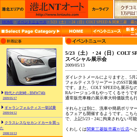
HOME
>
イベントニュース
> 5/23（土）・24（日）COLT SPEED & 関東三菱
5/23（土）・24（日）COLT 
スペシャル展示会
2009/05/13
ダイレクトメールによりますと、5月2
フォルティスラリーアートのSST装
です。また、COLT SPEEDも展
RAバージョンRもやってくるそうで
時代との対峙 - BMW740i
通常販売車種の展示車大特価販売も
2009/05/17
ギャランフォルティス一挙試乗
それらとは別に、洗車や簡易ポリマ
2009/04/12
るフェアも開催するようです。こち
で、上記5/23・24に拘束されない可
クラスレスなセカンドカーを買っ
た
くわしくは
関東三菱販売霧が丘店
へ
2008/10/13