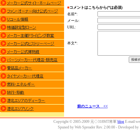
前のニュース <<
Copyright © 2005-2009 元◇318MT将軍
blog
E-mail:w
Spuned by Web Spreader Rev. 2.00.00 - Developed