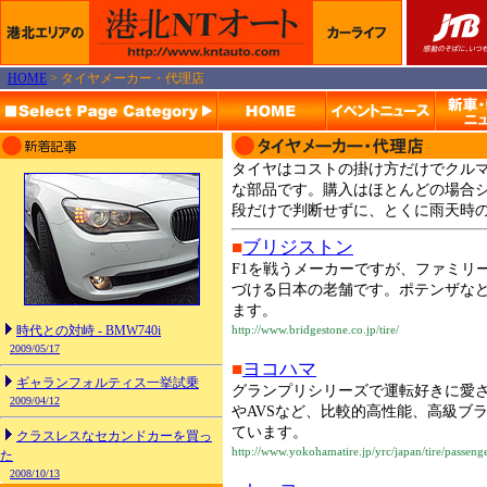
HOME
> タイヤメーカー・代理店
タイヤはコストの掛け方だけでクル
な部品です。購入はほとんどの場合
段だけで判断せずに、とくに雨天時
■
ブリジストン
F1を戦うメーカーですが、ファミリ
づける日本の老舗です。ポテンザな
ます。
時代との対峙 - BMW740i
http://www.bridgestone.co.jp/tire/
2009/05/17
■
ヨコハマ
ギャランフォルティス一挙試乗
グランプリシリーズで運転好きに愛
2009/04/12
やAVSなど、比較的高性能、高級ブ
ています。
クラスレスなセカンドカーを買っ
http://www.yokohamatire.jp/yrc/japan/tire/passeng
た
2008/10/13