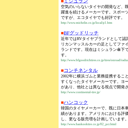
■
ミシュラン
空気のいらないタイヤの開発など、
躍進を続けるメーカーです。スポー
ですが、エコタイヤでも好評です。
http://www.michelin.co.jp/local/p1.htm
■
BFグッドリッチ
近年ではRVタイヤブランドとして認
リカンマッスルカーの足としてファ
ランドです。現在はミシュラン傘下
す。
http://www.bfgoodrichtires.co.jp/tires/onroad/radia
■
コンチネンタル
2002年に横浜ゴムと業務提携する
すくなったタイヤメーカーです。ヨー
があり、他社とは異なる視点で開発
http://www.continental-tire.jp/
■
ハンコック
韓国のタイヤメーカーで、既に日本車
績があります。アメリカにおける評価は
し、更なる販売増を計画しています
http://www.hankooktire.co.jp/02_pcr.html