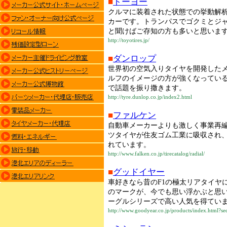
■
トーヨー
クルマに装着された状態での挙動解
カーです。トランパスでゴクミとジャ
と聞けばご存知の方も多いと思いま
http://toyotires.jp/
■
ダンロップ
世界初の空気入りタイヤを開発した
ルフのイメージの方が強くなっている
で話題を振り撒きます。
http://tyre.dunlop.co.jp/index2.html
■
ファルケン
自動車メーカーよりも激しく事業再
ツタイヤが住友ゴム工業に吸収され、
れています。
http://www.falken.co.jp/tirecatalog/radial/
■
グッドイヤー
車好きなら昔のF1の極太リアタイヤに
のマークが、今でも思い浮かぶと思
ーグルシリーズで高い人気を得てい
http://www.goodyear.co.jp/products/index.html?se