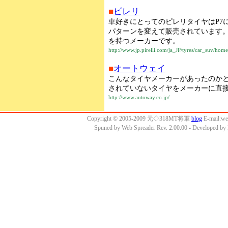
■
ピレリ
車好きにとってのピレリタイヤはP7
パターンを変えて販売されています
を持つメーカーです。
http://www.jp.pirelli.com/ja_JP/tyres/car_suv/hom
■
オートウェイ
こんなタイヤメーカーがあったのか
されていないタイヤをメーカーに直
http://www.autoway.co.jp/
Copyright © 2005-2009 元◇318MT将軍
blog
E-mail:w
Spuned by Web Spreader Rev. 2.00.00 - Developed