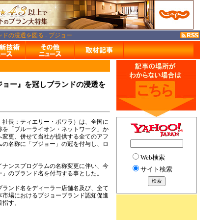
ドの浸透を図る - プジョー
ジョー』を冠しブランドの浸透を
、社長：ティエリー・ポワラ）は、全国に
称を「ブルーライオン・ネットワーク」か
へ変更、併せて当社が提供する全てのアフ
ムの名称に「プジョー」の冠を付与し、ロ
Web検索
イナンスプログラムの名称変更に伴い、今
サイト検索
ー」のブランド名を付与する事とした。
ブランド名をディーラー店舗名及び、全て
本市場におけるプジョーブランド認知促進
目指す。