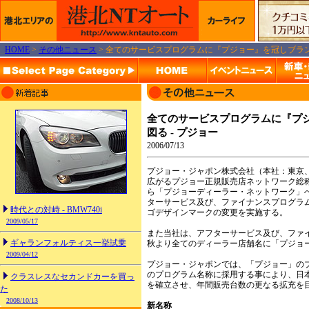
HOME
>
その他ニュース
> 全てのサービスプログラムに『プジョー』を冠しブラン
全てのサービスプログラムに『プ
図る - プジョー
2006/07/13
プジョー・ジャポン株式会社（本社：東京
広がるプジョー正規販売店ネットワーク総
ら「プジョーディーラー・ネットワーク」
ターサービス及び、ファイナンスプログラ
時代との対峙 - BMW740i
ゴデザインマークの変更を実施する。
2009/05/17
また当社は、アフターサービス及び、ファ
ギャランフォルティス一挙試乗
秋より全てのディーラー店舗名に「プジョ
2009/04/12
プジョー・ジャポンでは、「プジョー」の
のプログラム名称に採用する事により、日
クラスレスなセカンドカーを買っ
を確立させ、年間販売台数の更なる拡充を
た
2008/10/13
新名称